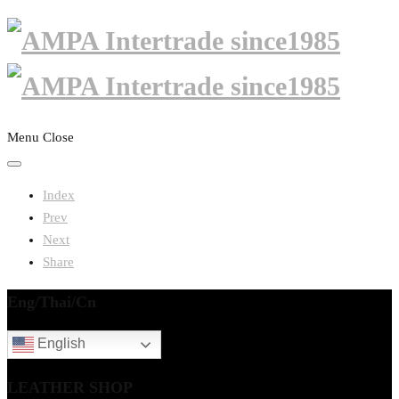
Menu
Close
Index
Prev
Next
Share
Eng/Thai/Cn
English
LEATHER SHOP