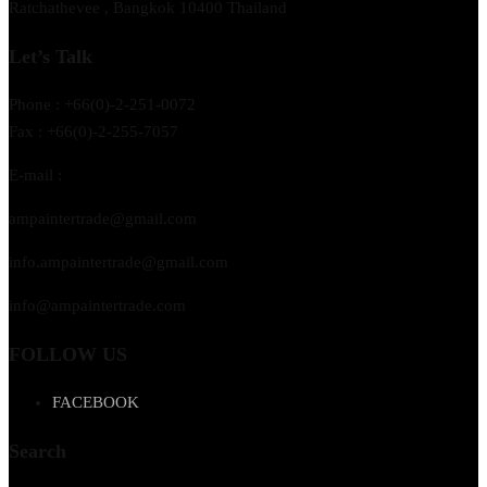
Ratchathevee , Bangkok 10400 Thailand
Let’s Talk
Phone : +66(0)-2-251-0072
Fax : +66(0)-2-255-7057
E-mail :
ampaintertrade@gmail.com
info.ampaintertrade@gmail.com
info@ampaintertrade.com
FOLLOW US
FACEBOOK
Search