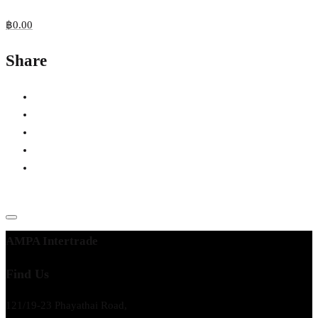
฿
0.00
Share
AMPA Intertrade
Find Us
121/19-23 Phayathai Road,